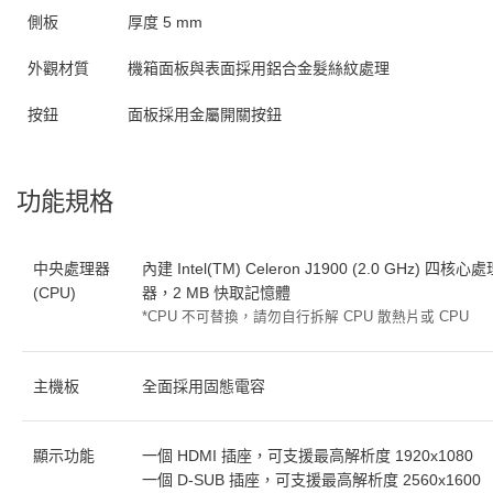
側板
厚度 5 mm
外觀材質
機箱面板與表面採用鋁合金髮絲紋處理
按鈕
面板採用金屬開關按鈕
功能規格
中央處理器
內建 Intel(TM) Celeron J1900 (2.0 GHz) 四核心
(CPU)
器，2 MB 快取記憶體
*CPU 不可替換，請勿自行拆解 CPU 散熱片或 CPU
主機板
全面採用固態電容
顯示功能
一個 HDMI 插座，可支援最高解析度 1920x1080
一個 D-SUB 插座，可支援最高解析度 2560x1600