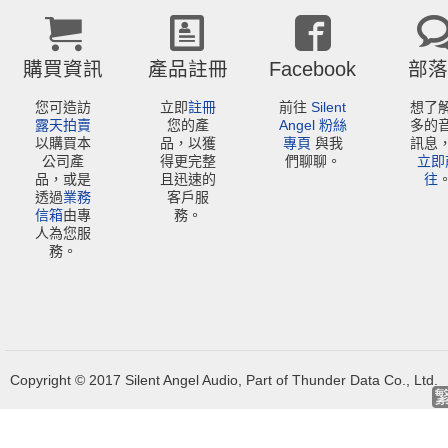
購買資訊
產品註冊
Facebook
部落
您可造訪
立即
註冊
前往
Silent
想了
露天拍賣
您的產
Angel 粉絲
多的
以購買本
品，以獲
專頁
與我
訊息
公司產
得更完整
們聊聊。
立即
品，或是
且迅速的
往
透過
業務
客戶服
信箱
由專
務。
人為您服
務。
Copyright © 2017 Silent Angel Audio, Part of Thunder Data Co., Ltd.